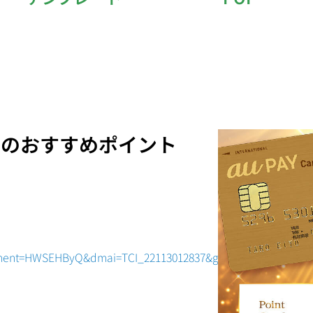
ードのおすすめポイント
gument=HWSEHByQ&dmai=TCI_22113012837&gclid=CjwKCAjwov