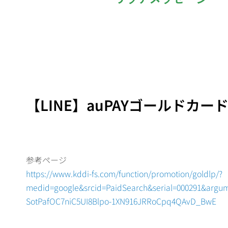
【LINE】auPAYゴールドカ
参考ページ
https://www.kddi-fs.com/function/promotion/goldlp/?
medid=google&srcid=PaidSearch&serial=000291&ar
SotPafOC7niC5UI8Blpo-1XN916JRRoCpq4QAvD_BwE