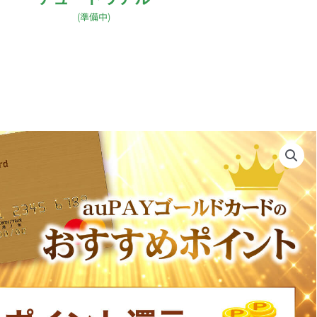
(準備中)
6hBhBsEiwAvrvN6FVSEVrHy5u31gTOUxK_yeE-