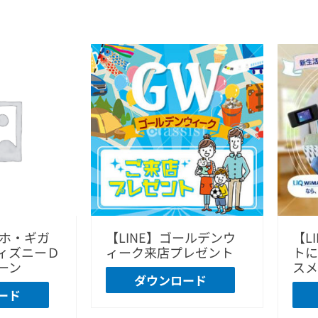
ガホ・ギガ
【LINE】ゴールデンウ
【L
ィズニーＤ
ィーク来店プレゼント
トに
ーン
スメ
ダウンロード
ード