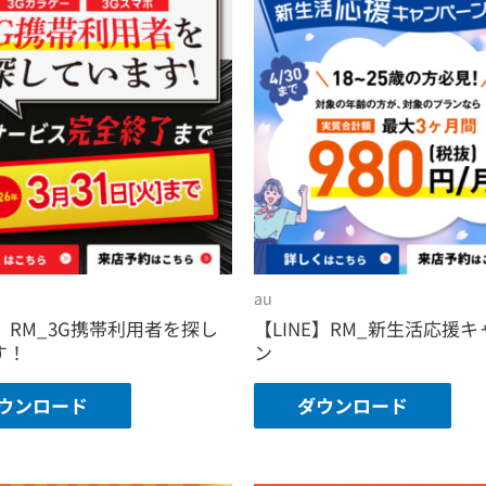
au
E】RM_3G携帯利用者を探し
【LINE】RM_新生活応援キ
す！
ン
ウンロード
ダウンロード